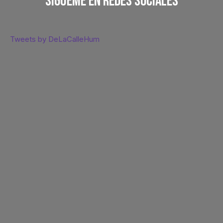
Sígueme En Redes Sociales
Tweets by DeLaCalleHum