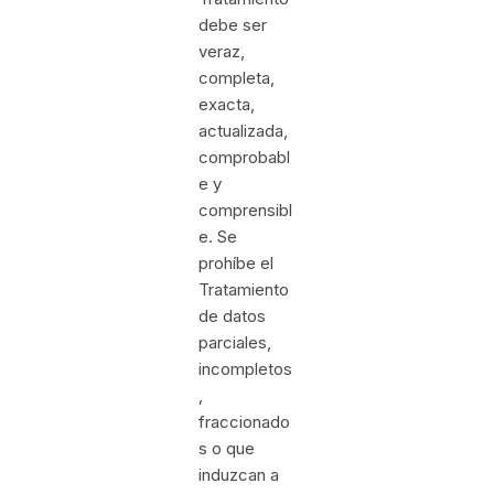
debe ser
veraz,
completa,
exacta,
actualizada,
comprobabl
e y
comprensibl
e. Se
prohíbe el
Tratamiento
de datos
parciales,
incompletos
,
fraccionado
s o que
induzcan a