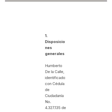
1.
Disposicio
nes
generales
Humberto
De la Calle,
identificado
con Cédula
de
Ciudadanía
No.
4.327.135 de