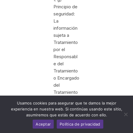
Principio de
seguridad:
La
información
sujeta a
Tratamiento
por el
Responsabl
e del
Tratamiento
o Encargado
del
Tratamiento
a que se
Usamos cookies para asegurar que te damos la mejor
refiere la
experiencia en nuestra web. Si continúas usando este sitio,
presente
asumiremos que estás de acuerdo con ello.
ley, se
Aceptar
Política de privacidad
deberá