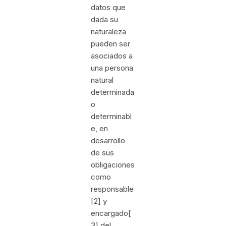
datos que
dada su
naturaleza
pueden ser
asociados a
una persona
natural
determinada
o
determinabl
e, en
desarrollo
de sus
obligaciones
como
responsable
[2] y
encargado[
3] del