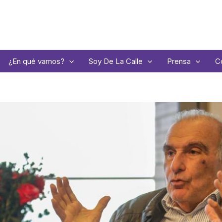
¿En qué vamos?
Soy De La Calle
Prensa
C