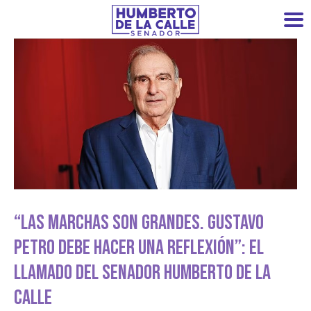
“Las Marchas Son Grandes. Gustavo
Petro Debe Hacer Una Reflexión”: El
Llamado Del Senador Humberto De La
Calle