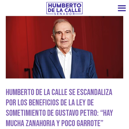
Humberto De La Calle Se Escandaliza
Por Los Beneficios De La Ley De
Sometimiento De Gustavo Petro: “Hay
Mucha Zanahoria Y Poco Garrote”